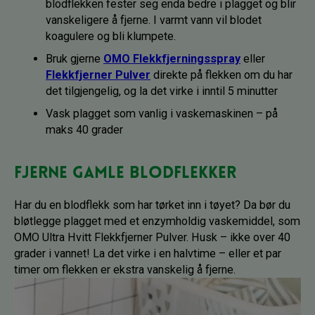
blodflekken fester seg enda bedre i plagget og blir
vanskeligere å fjerne. I varmt vann vil blodet
koagulere og bli klumpete.
Bruk gjerne
OMO Flekkfjerningsspray
eller
Flekkfjerner Pulver
direkte på flekken om du har
det tilgjengelig, og la det virke i inntil 5 minutter
Vask plagget som vanlig i vaskemaskinen – på
maks 40 grader
Fjerne gamle blodflekker
Har du en blodflekk som har tørket inn i tøyet? Da bør du
bløtlegge plagget med et enzymholdig vaskemiddel, som
OMO Ultra Hvitt Flekkfjerner Pulver. Husk – ikke over 40
grader i vannet! La det virke i en halvtime – eller et par
timer om flekken er ekstra vanskelig å fjerne.