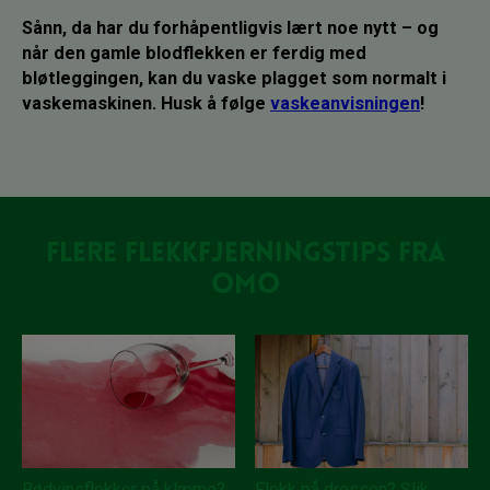
Sånn, da har du forhåpentligvis lært noe nytt – og
når den gamle blodflekken er ferdig med
bløtleggingen, kan du vaske plagget som normalt i
vaskemaskinen. Husk å følge
vaskeanvisningen
!
Flere flekkfjerningstips fra
OMO
Rødvinsflekker på klærne?
Flekk på dressen? Slik