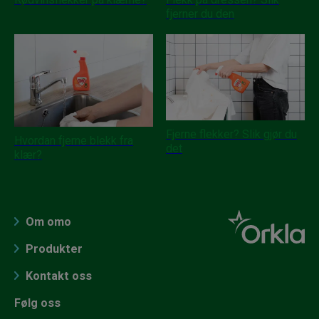
fjerner du den
Fjerne flekker? Slik gjør du
Hvordan fjerne blekk fra
det
klær?
Om omo
Produkter
Kontakt oss
Følg oss