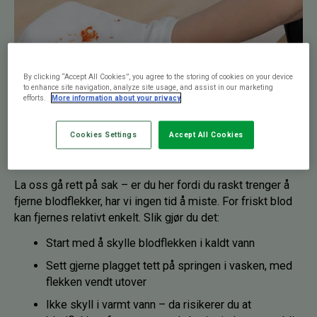
By clicking “Accept All Cookies”, you agree to the storing of cookies on your device
to enhance site navigation, analyze site usage, and assist in our marketing
efforts.
More information about your privacy
Cookies Settings
Accept All Cookies
La oss gå rett på sak – er du her fordi du raskt trenger å
fjerne blodflekker, har vi ingen tid å miste. For friskt blod
kan fjernes relativt enkelt. Slik gjør du det:
Start med å skylle blodflekken i kaldt vann
Sett gjerne plagget tett på springen i vasken, med
flekken vendt utover
Ikke skyll i varmt vann – da risikerer du at