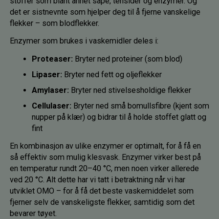
stoffer som blant annet såpe, tensider og enzymer. Og
det er sistnevnte som hjelper deg til å fjerne vanskelige
flekker – som blodflekker.
Enzymer som brukes i vaskemidler deles i:
Proteaser:
Bryter ned proteiner (som blod)
Lipaser:
Bryter ned fett og oljeflekker
Amylaser:
Bryter ned stivelsesholdige flekker
Cellulaser:
Bryter ned små bomullsfibre (kjent som
nupper på klær) og bidrar til å holde stoffet glatt og
fint
En kombinasjon av ulike enzymer er optimalt, for å få en
så effektiv som mulig klesvask. Enzymer virker best på
en temperatur rundt 20–40 °C, men noen virker allerede
ved 20 °C. Alt dette har vi tatt i betraktning når vi har
utviklet OMO – for å få det beste vaskemiddelet som
fjerner selv de vanskeligste flekker, samtidig som det
bevarer tøyet.